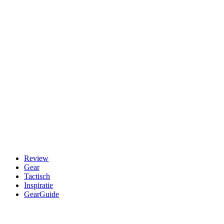
Skip
to
content
Review
Gear
Tactisch
Inspiratie
GearGuide